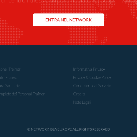
 un centro fitness o un poliambulatorio? Scopri i Vanta
ENTRA NEL NETWORK
sonal Trainer
Informativa Privacy
tri Fitness
Privacy & Cookie Policy
ure Sanitarie
Condizioni del Servizio
mpleto dei Personal Trainer
Credits
Note Legali
© NETWORK ISSA EUROPE ALL RIGHTS RESERVED