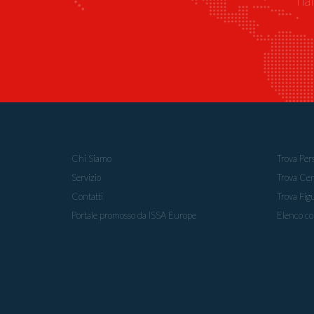
hai
Chi Siamo
Trova Per
Servizio
Trova Cen
Contatti
Trova Fig
Portale promosso da ISSA Europe
Elenco co