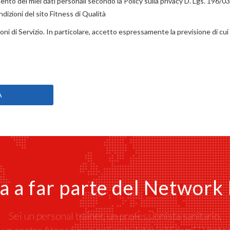
nto dei miei dati personali secondo la Policy sulla privacy D. Lgs. 196/03
dizioni del sito Fitness di Qualità
ni di Servizio. In particolare, accetto espressamente la previsione di cui 
a a far parte del Network
Sei un personal trainer, un professionista sanitario,