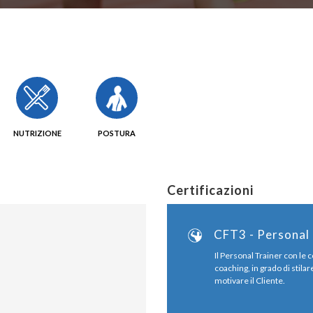
NUTRIZIONE
POSTURA
Certificazioni
CFT3 - Personal 
Il Personal Trainer con le
coaching, in grado di stila
motivare il Cliente.