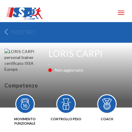
Toggl
navig
INDIETRO
LORIS CARPI
-
Non aggiornato
Competenze
MOVIMENTO
CONTROLLO PESO
COACH
FUNZIONALE