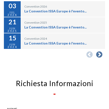
03
Convention 2026
La Convention ISSA Europe è l'evento...
JUL
2026
21
Convention 2025
La Convention ISSA Europe è l'evento...
JUN
2025
15
Convention 2024
La Convention ISSA Europe è l'evento...
JUN
2024
16
Convention 2023
La Convention ISSA Europe è l'evento...
JUN
2023
10
Convention 2022
La Convention ISSA Europe è l'evento...
JUN
2022
Richiesta Informazioni
21
Convention 2020
LA XXII CONVENTION ISSA EUROPE SI...
AUG
2020
07
Convention 2019
La Convention ISSA è l'evento annuale...